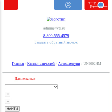
<@
order.count
|| 0 @>
admin@vtr.su
8-800-555-4579
Заказать обратный звонок
Главная
/
Каталог запчастей
/
Автошампуни
/
UN9002HM
Для легковых
НАЙТИ