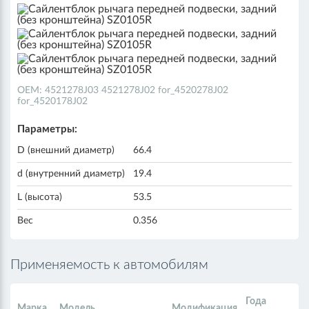
ОЕМ: 4521278J03 4521278J02 for_4520278J02
for_4520178J02
Параметры:
D (внешний диаметр)
66.4
d (внутренний диаметр)
19.4
L (высота)
53.5
Вес
0.356
Применяемость к автомобилям
Года
Марка
Модель
Модификация