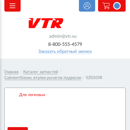
<@
order.count
|| 0 @>
admin@vtr.su
8-800-555-4579
Заказать обратный звонок
Главная
/
Каталог запчастей
/
Сайлентблоки, втулки рычагов подвески
/
SZ0105R
Для легковых