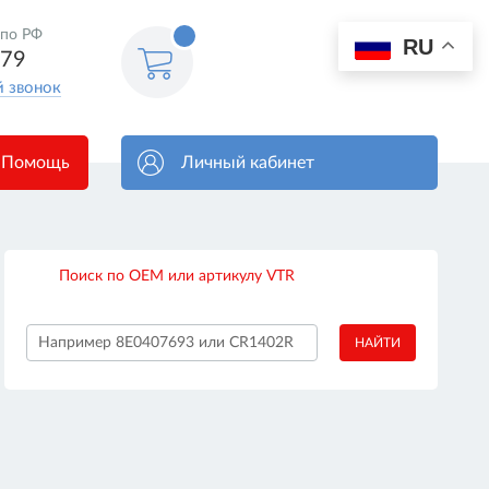
 по РФ
0
RU
Корзина
579
пуста
й звонок
Помощь
Личный кабинет
Поиск по OEM или артикулу VTR
НАЙТИ