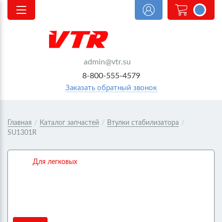
<@
order.count
|| 0 @>
admin@vtr.su
8-800-555-4579
Заказать обратный звонок
Главная
/
Каталог запчастей
/
Втулки стабилизатора
/
SU1301R
Для легковых