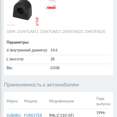
ОЕМ: 21047GA811 21047GA821 20401FA021 20401FA020
Параметры:
d (внутренний диаметр)
14.6
L (высота)
28
Вес
0.038
Применяемость к автомобилям
Года
Марка
Модель
Модификация
выпуска
1996-
SUBARU
FORESTER
[Mk.1] S10 (SF)