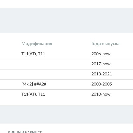
Модификация
Года выпуска
T11(AT), T11
2006-now
2017-now
2013-2021
[Mk.2] ##A2#
2000-2005
T11(AT), T11
2010-now