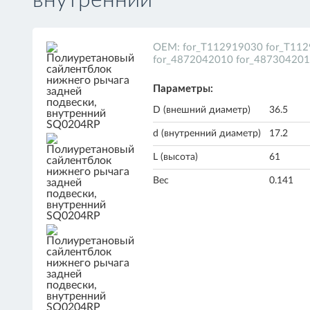
внутренний
ОЕМ: for_T112919030 for_T11
for_4872042010 for_487304201
Параметры:
D (внешний диаметр)
36.5
d (внутренний диаметр)
17.2
L (высота)
61
Вес
0.141