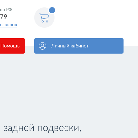
<@
 по РФ
order.count
|| 0 @>
579
й звонок
Помощь
Личный кабинет
задней подвески,