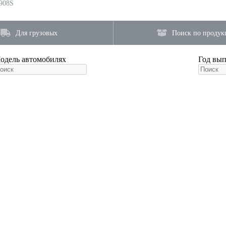
908S
Для грузовых
Поиск по продук
одель автомобиля
x
Год вы