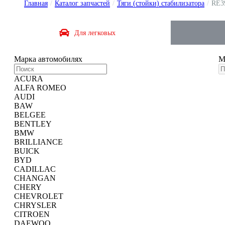
Главная
/
Каталог запчастей
/
Тяги (стойки) стабилизатора
/
RE3
Для легковых
Марка автомобиля
x
М
ACURA
ALFA ROMEO
AUDI
BAW
BELGEE
BENTLEY
BMW
BRILLIANCE
BUICK
BYD
CADILLAC
CHANGAN
CHERY
CHEVROLET
CHRYSLER
CITROEN
DAEWOO