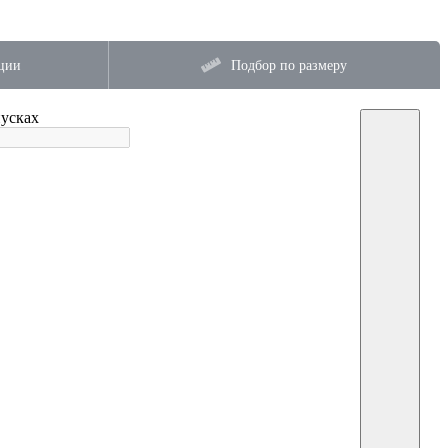
ции
Подбор по размеру
пуска
x