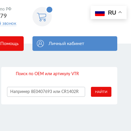
 по РФ
0
RU
Корзина
579
пуста
й звонок
Помощь
Личный кабинет
Поиск по OEM или артикулу VTR
НАЙТИ