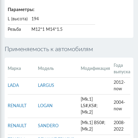
Параметры:
L (высота)
194
Резьба
M12*1 M14*1.5
Применяемость к автомобилям
Года
Марка
Модель
Модификация
выпуска
2012-
LADA
LARGUS
now
[Mk.1]
2004-
RENAULT
LOGAN
LS#,KS#;
now
[Mk.2]
[Mk.1] BS0#;
2008-
RENAULT
SANDERO
[Mk.2]
2022