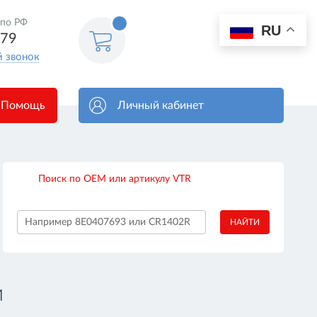
 по РФ
0
RU
Корзина
579
пуста
й звонок
Помощь
Личный кабинет
Поиск по OEM или артикулу VTR
НАЙТИ
й