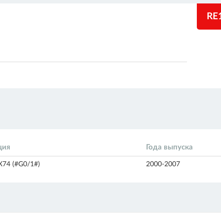
RE
ция
Года выпуска
X74 (#G0/1#)
2000-2007