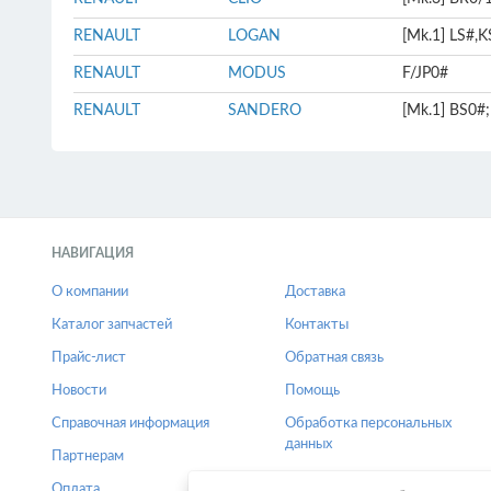
RENAULT
LOGAN
[Mk.1] LS#,K
RENAULT
MODUS
F/JP0#
RENAULT
SANDERO
[Mk.1] BS0#;
НАВИГАЦИЯ
О компании
Доставка
Каталог запчастей
Контакты
Прайс-лист
Обратная связь
Новости
Помощь
Справочная информация
Обработка персональных
данных
Партнерам
Оплата