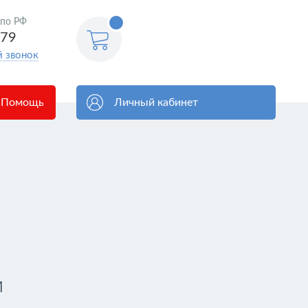
<@
 по РФ
order.count
|| 0 @>
579
й звонок
Помощь
Личный кабинет
й