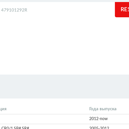
RE
 479101292R
ция
Года выпуска
2012-now
1,CR0/1,SB#,SR#
2005-2012