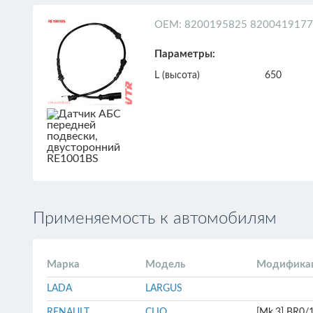
ОЕМ: 8200195825 8200419177
Параметры:
L (высота)
650
Применяемость к автомобилям
Марка
Модель
Модифика
LADA
LARGUS
RENAULT
CLIO
[Mk.3] BR0/