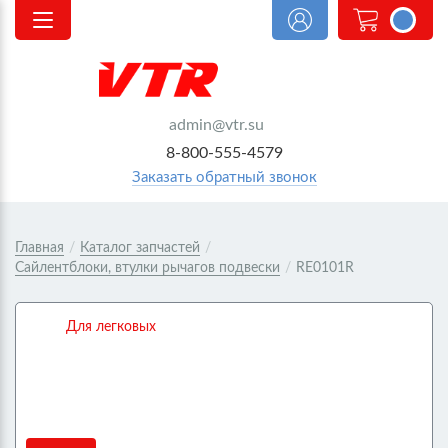
<@
order.count
|| 0 @>
admin@vtr.su
8-800-555-4579
Заказать обратный звонок
Главная
/
Каталог запчастей
/
Сайлентблоки, втулки рычагов подвески
/
RE0101R
Для легковых