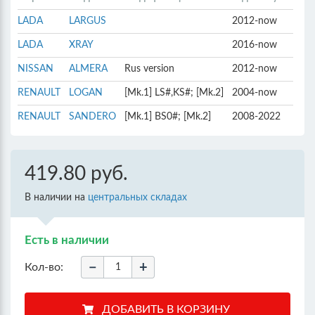
LADA
LARGUS
2012-now
LADA
XRAY
2016-now
NISSAN
ALMERA
Rus version
2012-now
RENAULT
LOGAN
[Mk.1] LS#,KS#; [Mk.2]
2004-now
RENAULT
SANDERO
[Mk.1] BS0#; [Mk.2]
2008-2022
419.80 руб.
В наличии на
центральных складах
Есть в наличии
−
+
Кол-во: