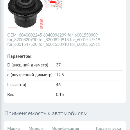
ОЕМ: 6040002245 6040096299 for_6001550909
for_8200820930 for_8200820918 for_6001547519
for_6001547520 for_6001550910 for_6001550911
Параметры:
D (внешний диаметр)
37
d (внутренний диаметр)
12.5
L (высота)
46
Вес
0.15
Применяемость к автомобилям
Марка
Модель
Модификация
Года выпуска