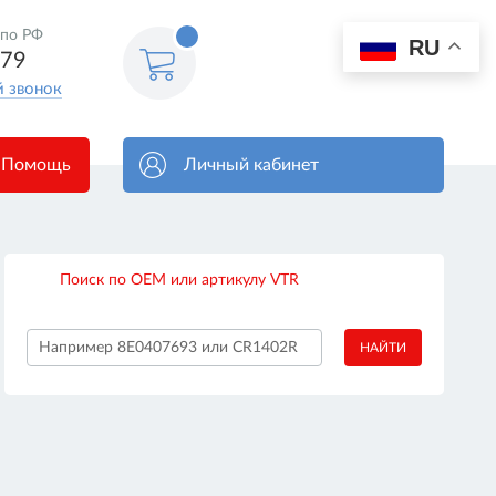
 по РФ
0
RU
Корзина
579
пуста
й звонок
Помощь
Личный кабинет
Поиск по OEM или артикулу VTR
НАЙТИ