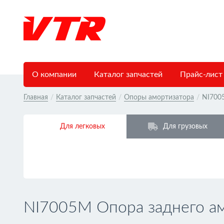
О компании
Каталог запчастей
Прайс-лист
Главная
/
Каталог запчастей
/
Опоры амортизатора
/
NI700
Для легковых
Для грузовых
NI7005M Опора заднего а