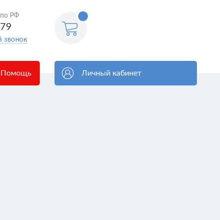
<@
 по РФ
order.count
|| 0 @>
579
й звонок
Помощь
Личный кабинет