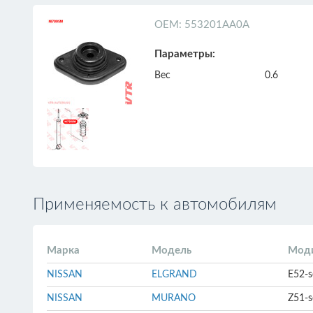
ОЕМ: 553201AA0A
Параметры:
Вес
0.6
Применяемость к автомобилям
Марка
Модель
Мод
NISSAN
ELGRAND
E52-s
NISSAN
MURANO
Z51-s