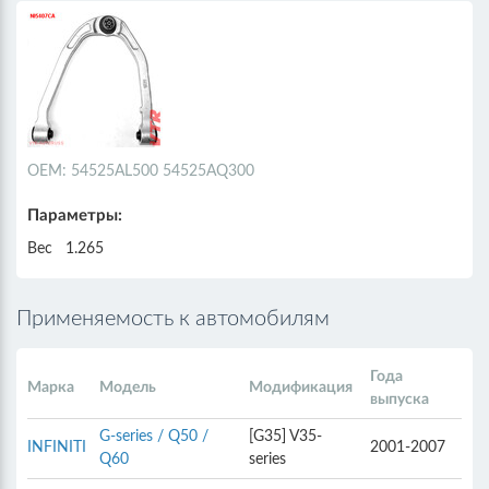
ОЕМ: 54525AL500 54525AQ300
Параметры:
Вес
1.265
Применяемость к автомобилям
Года
Марка
Модель
Модификация
выпуска
G-series / Q50 /
[G35] V35-
INFINITI
2001-2007
Q60
series