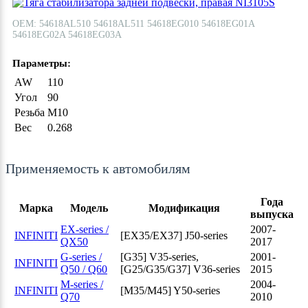
ОЕМ: 54618AL510 54618AL511 54618EG010 54618EG01A
54618EG02A 54618EG03A
Параметры:
AW
110
Угол
90
Резьба
M10
Вес
0.268
Применяемость к автомобилям
Года
Марка
Модель
Модификация
выпуска
EX-series /
2007-
INFINITI
[EX35/EX37] J50-series
QX50
2017
G-series /
[G35] V35-series,
2001-
INFINITI
Q50 / Q60
[G25/G35/G37] V36-series
2015
M-series /
2004-
INFINITI
[M35/M45] Y50-series
Q70
2010