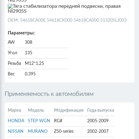
ОЕМ: 54618CA00E 54618CK000 54618CA000 51320SLJ003
Параметры:
AW
308
Угол
135
Резьба
М12*1,25
Вес
0.395
Применяемость к автомобилям
Марка
Модель
Модификация
Года выпуска
HONDA
STEP WGN
RG#
2005-2009
NISSAN
MURANO
Z50-series
2002-2007