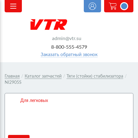
<@
order.count
|| 0 @>
admin@vtr.su
8-800-555-4579
Заказать обратный звонок
Главная
/
Каталог запчастей
/
Тяги (стойки) стабилизатора
/
NI2905S
Для легковых