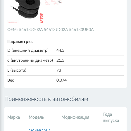
ОЕМ: 54613JG02A 54613JD02A 546133UB0A
Параметры:
D (внешний диаметр)
44.5
d (внутренний диаметр)
21.5
L (высота)
73
Вес
0.074
Применяемость к автомобилям
Года
Марка
Модель
Модификация
выпуска
QASHQAI /