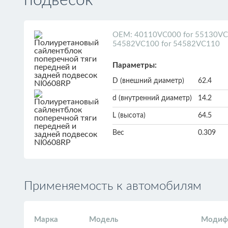
подвесок
ОЕМ: 40110VC000 for 55130VC0
54582VC100 for 54582VC110
Параметры:
D (внешний диаметр)
62.4
d (внутренний диаметр)
14.2
L (высота)
64.5
Вес
0.309
Применяемость к автомобилям
Марка
Модель
Модиф