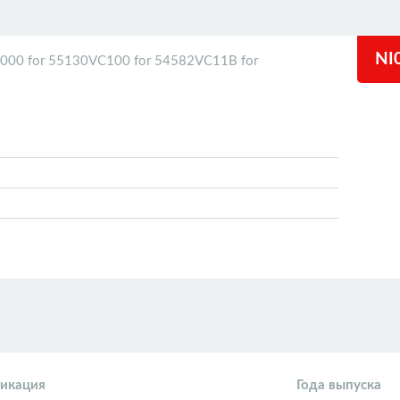
NI
00 for 55130VC100 for 54582VC11B for
икация
Года выпуска