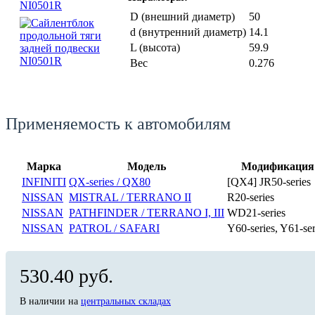
D (внешний диаметр)
50
d (внутренний диаметр)
14.1
L (высота)
59.9
Вес
0.276
Применяемость к автомобилям
Марка
Модель
Модификация
INFINITI
QX-series / QX80
[QX4] JR50-series
NISSAN
MISTRAL / TERRANO II
R20-series
NISSAN
PATHFINDER / TERRANO I, III
WD21-series
NISSAN
PATROL / SAFARI
Y60-series, Y61-ser
530.40 руб.
В наличии на
центральных складах