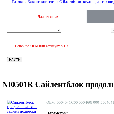
Главная
/
Каталог запчастей
/
Сайлентблоки, втулки рычагов под
Для легковых
Поиск по OEM или артикулу VTR
НАЙТИ
NI0501R Сайлентблок продоль
ОЕМ: 5504541G00 550460F000 5504641
Параметры: