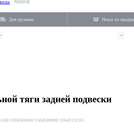
вески
/
NI0501R
Для грузовых
Поиск по продук
ной тяги задней подвески
G00 5504506J00 550450F000 5504511C05