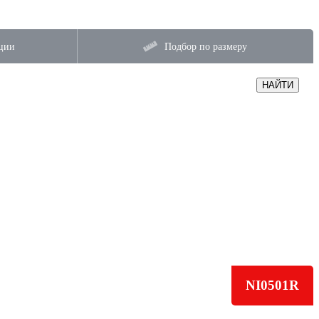
ции
Подбор по размеру
НАЙТИ
NI0501R