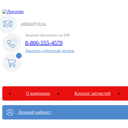
admin@vtr.su
Звоните бесплатно по РФ
8-800-555-4579
Заказать обратный звонок
<@
order.count
|| 0 @>
О компании
Каталог запчастей
Личный кабинет