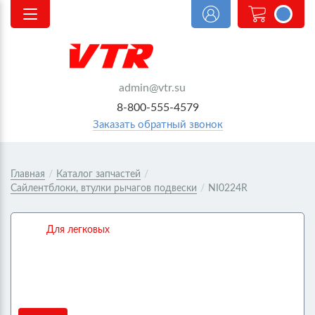
<@
order.count
|| 0 @>
admin@vtr.su
8-800-555-4579
Заказать обратный звонок
Главная
/
Каталог запчастей
/
Сайлентблоки, втулки рычагов подвески
/
NI0224R
Для легковых