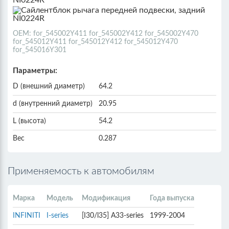
ОЕМ: for_545002Y411 for_545002Y412 for_545002Y470
for_545012Y411 for_545012Y412 for_545012Y470
for_545016Y301
Параметры:
D (внешний диаметр)
64.2
d (внутренний диаметр)
20.95
L (высота)
54.2
Вес
0.287
Применяемость к автомобилям
Марка
Модель
Модификация
Года выпуска
INFINITI
I-series
[I30/l35] A33-series
1999-2004