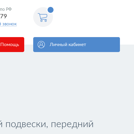
<@
 по РФ
order.count
|| 0 @>
579
й звонок
Помощь
Личный кабинет
 подвески, передний