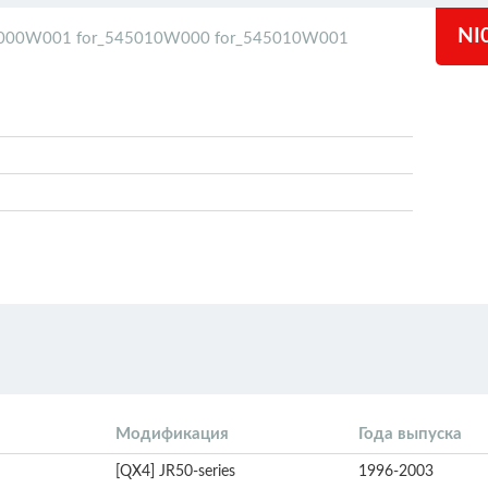
NI
5000W001 for_545010W000 for_545010W001
Модификация
Года выпуска
[QX4] JR50-series
1996-2003