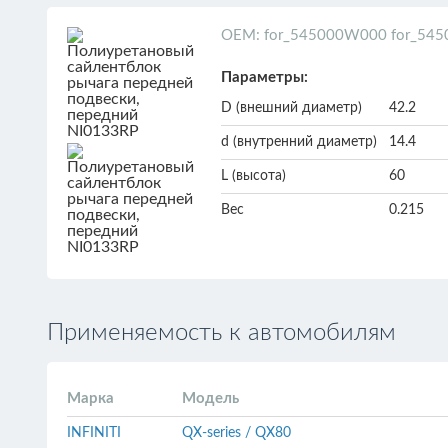
ОЕМ: for_545000W000 for_54
Параметры:
D (внешний диаметр)
42.2
d (внутренний диаметр)
14.4
L (высота)
60
Вес
0.215
Применяемость к автомобилям
Марка
Модель
INFINITI
QX-series / QX80