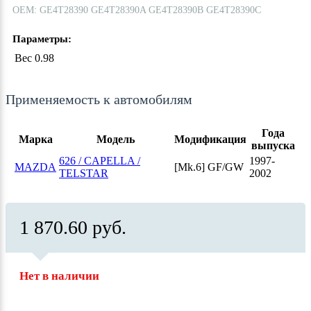
ОЕМ: GE4T28390 GE4T28390A GE4T28390B GE4T28390C
Параметры:
Вес
0.98
Применяемость к автомобилям
Года
Марка
Модель
Модификация
выпуска
626 / CAPELLA /
1997-
MAZDA
[Mk.6] GF/GW
TELSTAR
2002
1 870.60 руб.
Нет в наличии