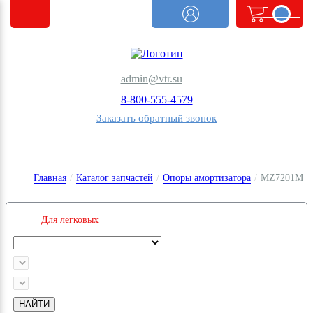
<@
order.count
|| 0 @>
admin@vtr.su
8-800-555-4579
Заказать обратный звонок
Главная
/
Каталог запчастей
/
Опоры амортизатора
/
MZ7201M
Для легковых
НАЙТИ