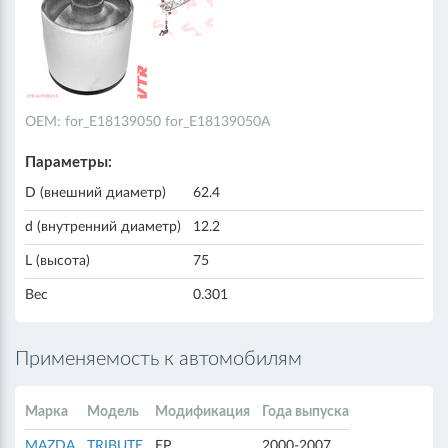
ОЕМ: for_E18139050 for_E18139050A
Параметры:
D (внешний диаметр)
62.4
d (внутренний диаметр)
12.2
L (высота)
75
Вес
0.301
Применяемость к автомобилям
Марка
Модель
Модификация
Года выпуска
MAZDA
TRIBUTE
EP
2000-2007