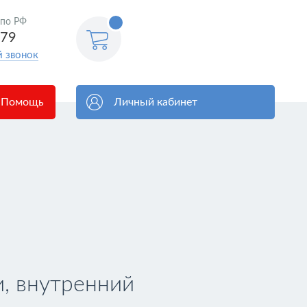
<@
 по РФ
order.count
|| 0 @>
579
й звонок
Помощь
Личный кабинет
, внутренний