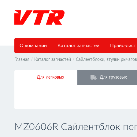
О компании
Каталог запчастей
Прайс-лист
Главная
/
Каталог запчастей
/
Сайлентблоки, втулки рычаго
Для легковых
Для грузовых
MZ0606R Сайлентблок попе