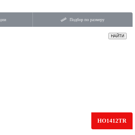
ции
Подбор по размеру
НАЙТИ
HO1412TR