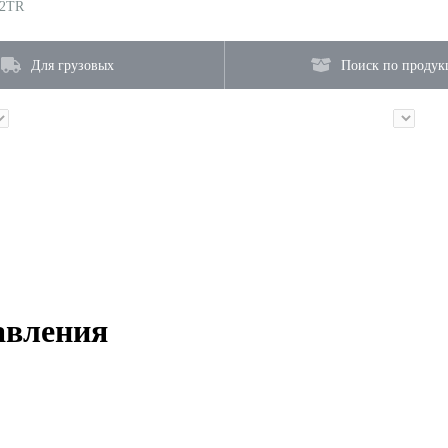
2TR
Для грузовых
Поиск по продук
авления