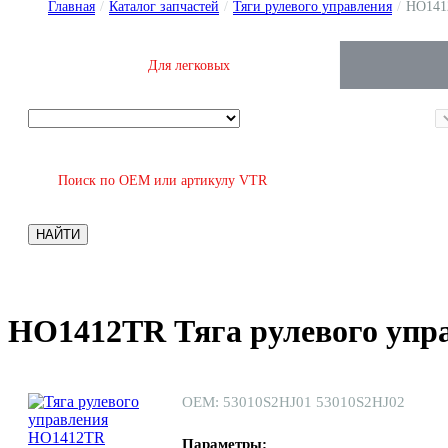
Главная
/
Каталог запчастей
/
Тяги рулевого управления
/
HO141
Для легковых
Поиск по OEM или артикулу VTR
НАЙТИ
HO1412TR Тяга рулевого упр
ОЕМ: 53010S2HJ01 53010S2HJ02
Параметры: