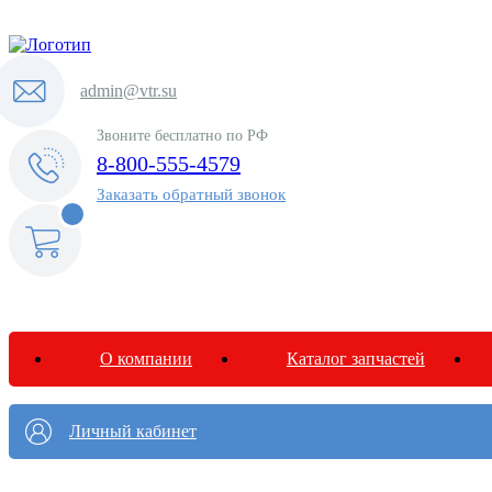
admin@vtr.su
Звоните бесплатно по РФ
8-800-555-4579
Заказать обратный звонок
<@
order.count
|| 0 @>
О компании
Каталог запчастей
Личный кабинет