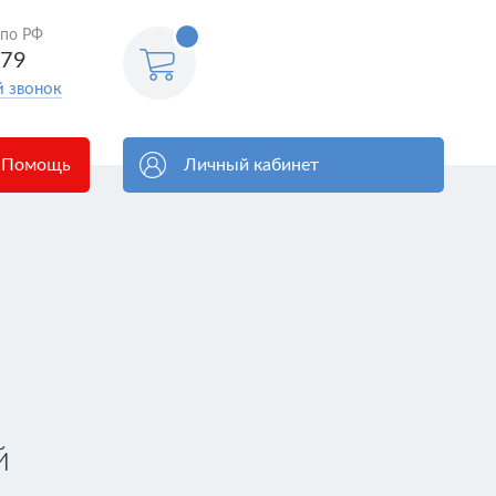
<@
 по РФ
order.count
|| 0 @>
579
й звонок
Помощь
Личный кабинет
й