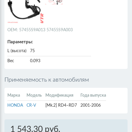
ОЕМ: 57455S9A013 57455S9A003
Параметры:
L (высота)
75
Вес
0.093
Применяемость к автомобилям
Марка
Модель
Модификация
Года выпуска
HONDA
CR-V
[Mk.2] RD4–RD7
2001-2006
1 543.30 руб.