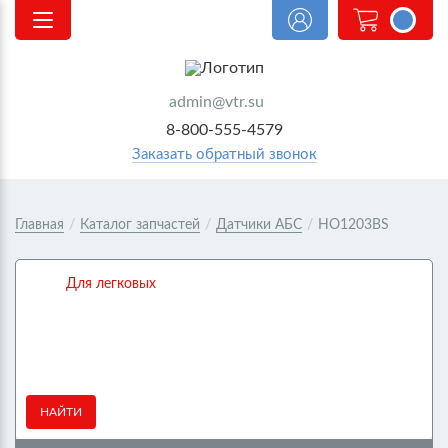
<@
order.count
|| 0 @>
admin@vtr.su
8-800-555-4579
Заказать обратный звонок
Главная
/
Каталог запчастей
/
Датчики АБС
/
HO1203BS
Для легковых
НАЙТИ