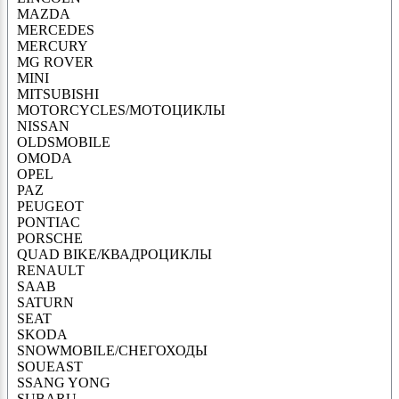
MAZDA
MERCEDES
MERCURY
MG ROVER
MINI
MITSUBISHI
MOTORCYCLES/МОТОЦИКЛЫ
NISSAN
OLDSMOBILE
OMODA
OPEL
PAZ
PEUGEOT
PONTIAC
PORSCHE
QUAD BIKE/КВАДРОЦИКЛЫ
RENAULT
SAAB
SATURN
SEAT
SKODA
SNOWMOBILE/СНЕГОХОДЫ
SOUEAST
SSANG YONG
SUBARU