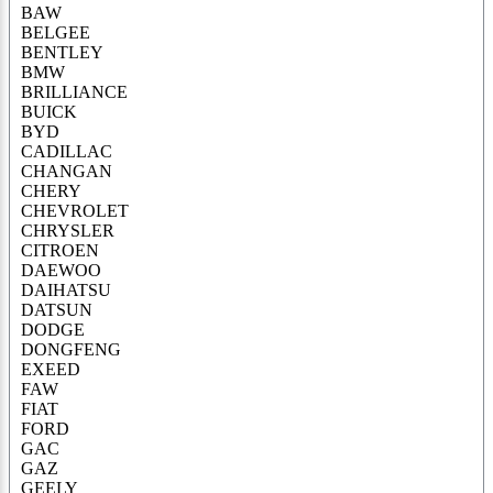
BAW
BELGEE
BENTLEY
BMW
BRILLIANCE
BUICK
BYD
CADILLAC
CHANGAN
CHERY
CHEVROLET
CHRYSLER
CITROEN
DAEWOO
DAIHATSU
DATSUN
DODGE
DONGFENG
EXEED
FAW
FIAT
FORD
GAC
GAZ
GEELY