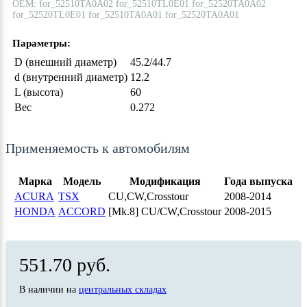
ОЕМ: for_52510TA0A02 for_52510TL0E01 for_52520TA0A02
for_52520TL0E01 for_52510TA0A01 for_52520TA0A01
Параметры:
D (внешний диаметр)
45.2/44.7
d (внутренний диаметр)
12.2
L (высота)
60
Вес
0.272
Применяемость к автомобилям
Марка
Модель
Модификация
Года выпуска
ACURA
TSX
CU,CW,Crosstour
2008-2014
HONDA
ACCORD
[Mk.8] CU/CW,Crosstour
2008-2015
551.70 руб.
В наличии на
центральных складах