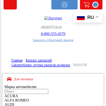
0
RU
admin@vtr.su
8-800-555-4579
Заказать обратный звонок
Главная
/
Каталог запчастей
/
Сайлентблоки, втулки рычагов подвески
/
HO0215R
Для легковых
Марка автомобиля
x
ACURA
ALFA ROMEO
AUDI