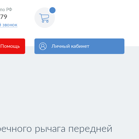
<@
 по РФ
order.count
|| 0 @>
579
й звонок
Помощь
Личный кабинет
ечного рычага передней