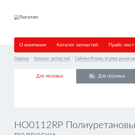
О компании
Каталог запчастей
Прайс-лист
Главная
/
Каталог запчастей
/
Сайлентблоки, втулки рычаго
Для легковых
Для грузовых
HO0112RP Полиуретановый