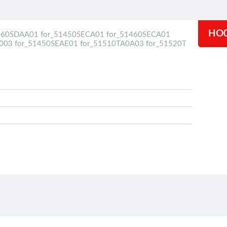
HO0
460SDAA01 for_51450SECA01 for_51460SECA01
003 for_51450SEAE01 for_51510TA0A03 for_51520T