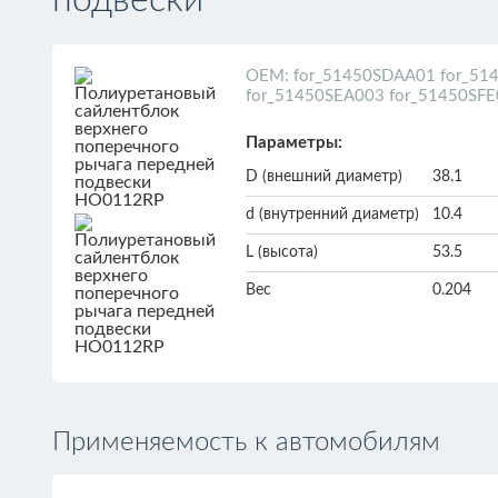
подвески
ОЕМ: for_51450SDAA01 for_51
for_51450SEA003 for_51450SFE
Параметры:
D (внешний диаметр)
38.1
d (внутренний диаметр)
10.4
L (высота)
53.5
Вес
0.204
Применяемость к автомобилям