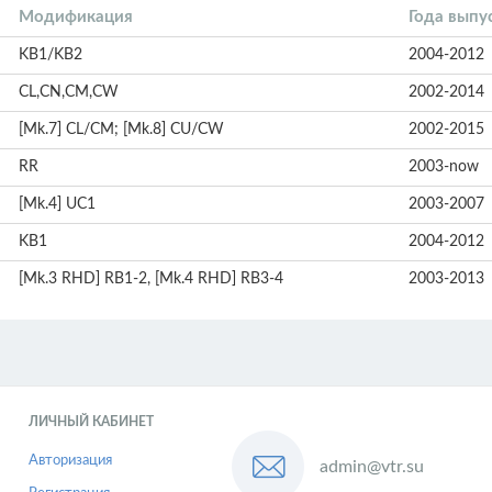
Модификация
Года выпу
KB1/KB2
2004-2012
CL,CN,CM,CW
2002-2014
[Mk.7] CL/CM; [Mk.8] CU/CW
2002-2015
RR
2003-now
[Mk.4] UC1
2003-2007
KB1
2004-2012
[Mk.3 RHD] RB1-2, [Mk.4 RHD] RB3-4
2003-2013
ЛИЧНЫЙ КАБИНЕТ
Авторизация
admin@vtr.su