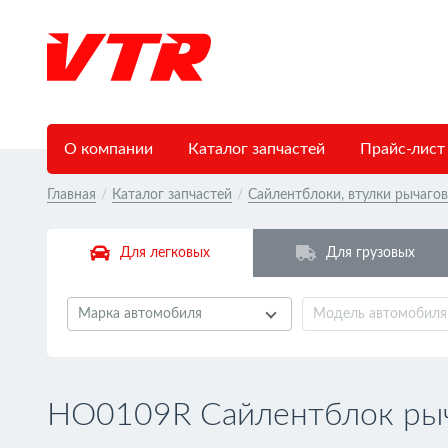
О компании
Каталог запчастей
Прайс-лист
Главная
/
Каталог запчастей
/
Сайлентблоки, втулки рычаго
Для легковых
Для грузовых
Марка автомобиля
Модель автомобиля
HO0109R Сайлентблок рыч