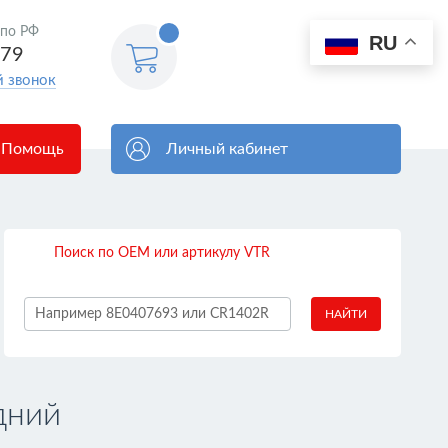
 по РФ
0
RU
Корзина
579
пуста
й звонок
Помощь
Личный кабинет
Поиск по OEM или артикулу VTR
НАЙТИ
дний