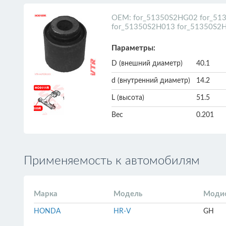
ОЕМ: for_51350S2HG02 for_51
for_51350S2H013 for_51350S2
Параметры:
D (внешний диаметр)
40.1
d (внутренний диаметр)
14.2
L (высота)
51.5
Вес
0.201
Применяемость к автомобилям
Марка
Модель
Моди
HONDA
HR-V
GH