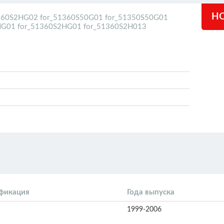
HO
360S2HG02 for_51360S50G01 for_51350S50G01
HG01 for_51360S2HG01 for_51360S2H013
фикация
Года выпуска
1999-2006