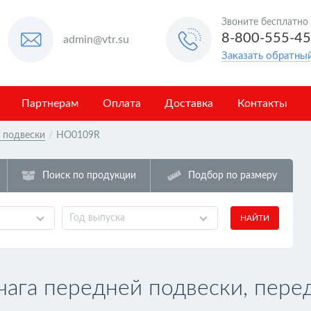
Звоните бесплатно
8-800-555-4
admin@vtr.su
Заказать обратны
Партнерам
Оплата
Доставка
Контакты
в подвески
/
HO0109R
Поиск по продукции
Подбор по размеру
Год выпуска
НАЙТИ
ага передней подвески, пере