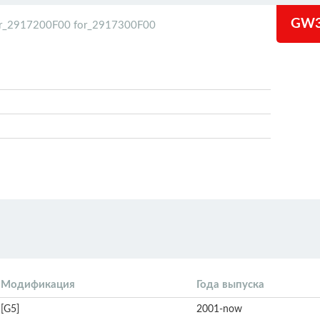
GW3
r_2917200F00 for_2917300F00
Модификация
Года выпуска
[G5]
2001-now