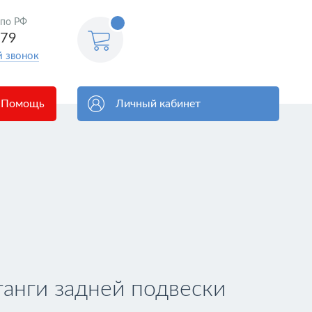
<@
 по РФ
order.count
|| 0 @>
579
й звонок
Помощь
Личный кабинет
анги задней подвески