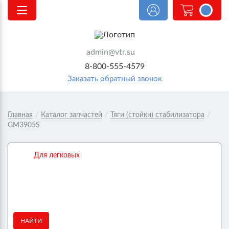
<@
order.count
|| 0 @>
admin@vtr.su
8-800-555-4579
Заказать обратный звонок
Главная
/
Каталог запчастей
/
Тяги (стойки) стабилизатора
/
GM3905S
Для легковых
НАЙТИ