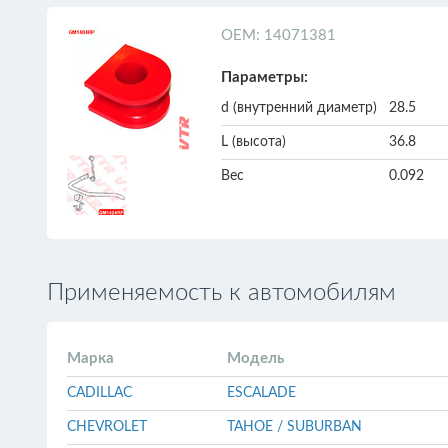
ОЕМ: 14071381
Параметры:
d (внутренний диаметр)
28.5
L (высота)
36.8
Вес
0.092
Применяемость к автомобилям
Марка
Модель
CADILLAC
ESCALADE
CHEVROLET
TAHOE / SUBURBAN