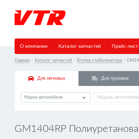
О компании
Каталог запчастей
Прайс-лист
Главная
/
Каталог запчастей
/
Втулки стабилизатора
/
GM14
Для легковых
Для грузовых
Марка автомобиля
Модель автомобиля
GM1404RP Полиуретановая 