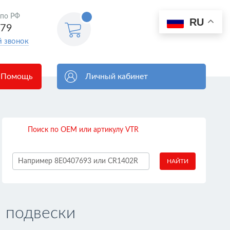
 по РФ
0
RU
Корзина
579
пуста
й звонок
Помощь
Личный кабинет
Поиск по OEM или артикулу VTR
НАЙТИ
 подвески