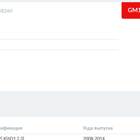
GM1
58260
ификация
Года выпуска
2] K[6D1,2,3]
2008-2014