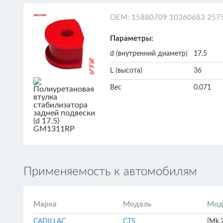
ОЕМ: 15880709 10360683 257
Параметры:
d (внутренний диаметр)
17.5
L (высота)
36
Вес
0.071
Применяемость к автомобилям
Марка
Модель
Мод
CADILLAC
CTS
[Mk.