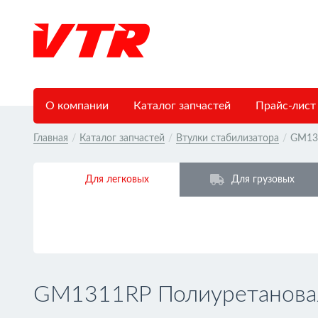
О компании
Каталог запчастей
Прайс-лист
Главная
/
Каталог запчастей
/
Втулки стабилизатора
/
GM13
Для легковых
Для грузовых
GM1311RP Полиуретановая 