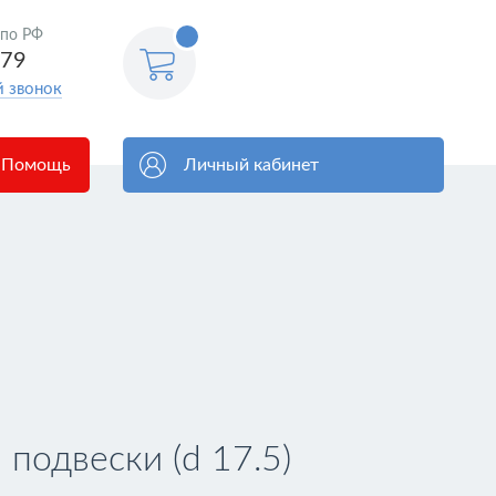
<@
 по РФ
order.count
|| 0 @>
579
й звонок
Помощь
Личный кабинет
подвески (d 17.5)