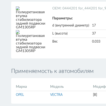
ОЕМ: 0444201 for_444201 for
Параметры:
d (внутренний диаметр)
17
L (высота)
37
Вес
0.033
Применяемость к автомобилям
Марка
Модель
Модиф
OPEL
VECTRA
[B]