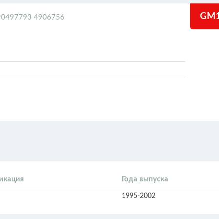
GM1
_90497793 4906756
икация
Года выпуска
1995-2002