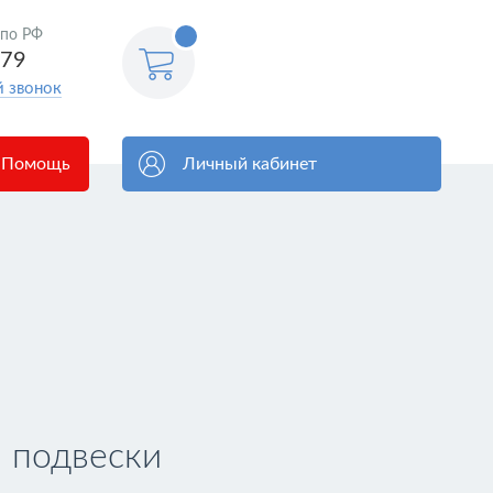
<@
 по РФ
order.count
|| 0 @>
579
й звонок
Помощь
Личный кабинет
 подвески