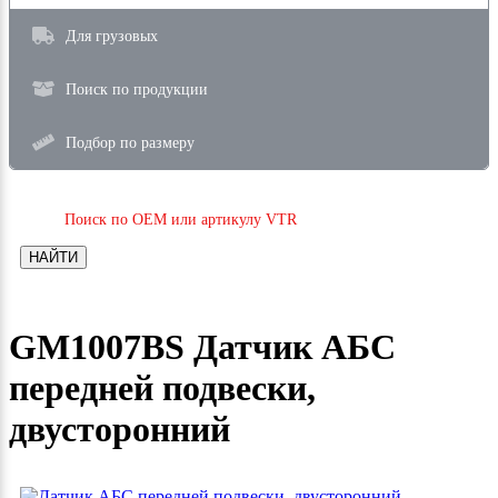
Для грузовых
Поиск по продукции
Подбор по размеру
Поиск по OEM или артикулу VTR
НАЙТИ
GM1007BS Датчик АБС
передней подвески,
двусторонний