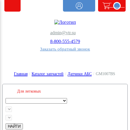
<@
order.count
|| 0 @>
admin@vtr.su
8-800-555-4579
Заказать обратный звонок
Главная
/
Каталог запчастей
/
Датчики АБС
/
GM1007BS
Для легковых
НАЙТИ