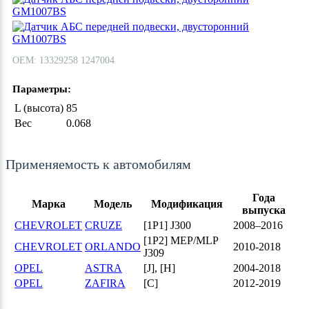
ОЕМ: 13329258 1247004
Параметры:
L (высота)
85
Вес
0.068
Применяемость к автомобилям
Года
Марка
Модель
Модификация
выпуска
CHEVROLET
CRUZE
[1P1] J300
2008–2016
[1P2] MEP/MLP
CHEVROLET
ORLANDO
2010-2018
J309
OPEL
ASTRA
[J], [H]
2004-2018
OPEL
ZAFIRA
[С]
2012-2019