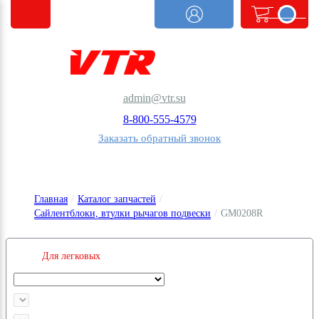
<@
order.count
|| 0 @>
admin@vtr.su
8-800-555-4579
Заказать обратный звонок
Главная
/
Каталог запчастей
/
Сайлентблоки, втулки рычагов подвески
/
GM0208R
Для легковых