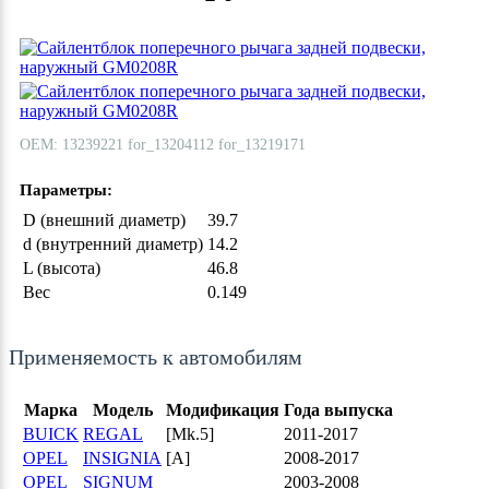
ОЕМ: 13239221 for_13204112 for_13219171
Параметры:
D (внешний диаметр)
39.7
d (внутренний диаметр)
14.2
L (высота)
46.8
Вес
0.149
Применяемость к автомобилям
Марка
Модель
Модификация
Года выпуска
BUICK
REGAL
[Mk.5]
2011-2017
OPEL
INSIGNIA
[A]
2008-2017
OPEL
SIGNUM
2003-2008