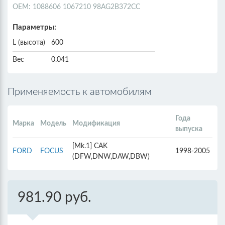
ОЕМ: 1088606 1067210 98AG2B372CC
Параметры:
L (высота)
600
Вес
0.041
Применяемость к автомобилям
Года
Марка
Модель
Модификация
выпуска
[Mk.1] CAK
FORD
FOCUS
1998-2005
(DFW,DNW,DAW,DBW)
981.90 руб.