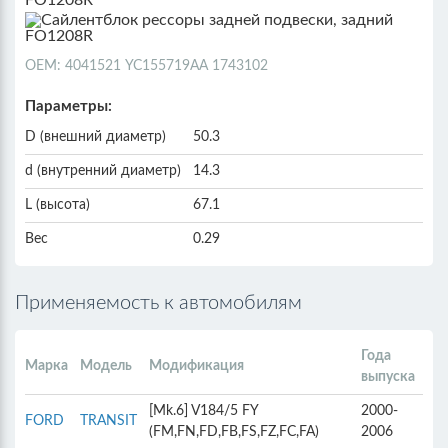
ОЕМ: 4041521 YC155719AA 1743102
Параметры:
D (внешний диаметр)
50.3
d (внутренний диаметр)
14.3
L (высота)
67.1
Вес
0.29
Применяемость к автомобилям
Года
Марка
Модель
Модификация
выпуска
[Mk.6] V184/5 FY
2000-
FORD
TRANSIT
(FM,FN,FD,FB,FS,FZ,FC,FA)
2006