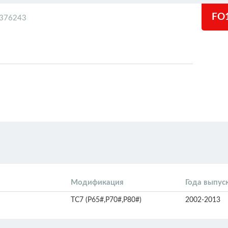
FO
376243
Модификация
Года выпус
TC7 (P65#,P70#,P80#)
2002-2013