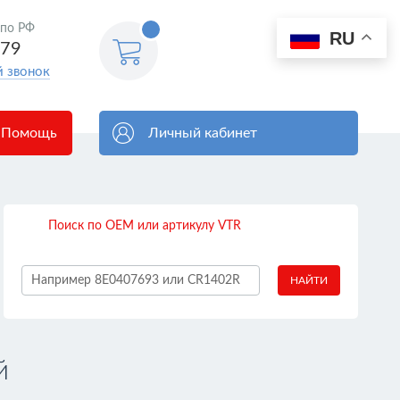
 по РФ
0
RU
Корзина
579
пуста
й звонок
Помощь
Личный кабинет
Поиск по OEM или артикулу VTR
НАЙТИ
й