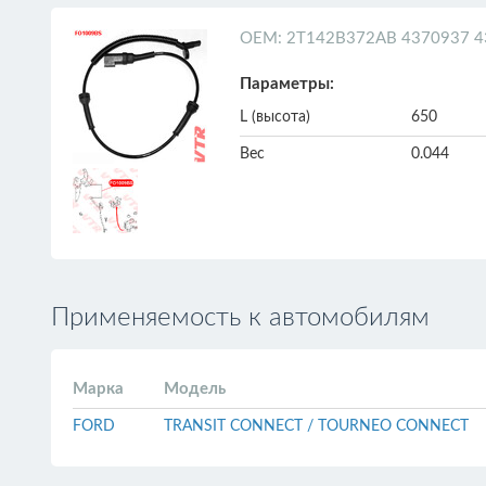
ОЕМ: 2T142B372AB 4370937 4
Параметры:
L (высота)
650
Вес
0.044
Применяемость к автомобилям
Марка
Модель
FORD
TRANSIT CONNECT / TOURNEO CONNECT