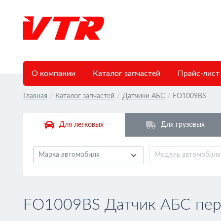
О компании
Каталог запчастей
Прайс-лист
Главная
/
Каталог запчастей
/
Датчики АБС
/
FO1009BS
Для легковых
Для грузовых
Марка автомобиля
Модель автомобиля
FO1009BS Датчик АБС пер