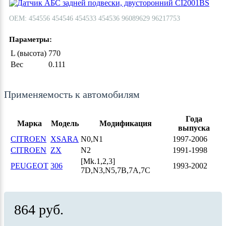
ОЕМ: 454556 454546 454533 454536 96089629 96217753
Параметры:
L (высота)
770
Вес
0.111
Применяемость к автомобилям
Года
Марка
Модель
Модификация
выпуска
CITROEN
XSARA
N0,N1
1997-2006
CITROEN
ZX
N2
1991-1998
[Mk.1,2,3]
PEUGEOT
306
1993-2002
7D,N3,N5,7B,7A,7C
864 руб.