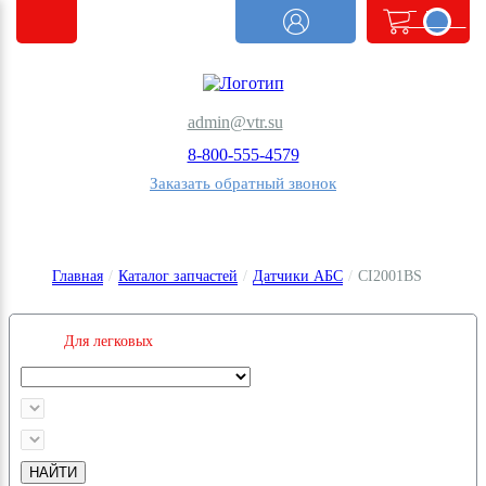
<@
order.count
|| 0 @>
admin@vtr.su
8-800-555-4579
Заказать обратный звонок
Главная
/
Каталог запчастей
/
Датчики АБС
/
CI2001BS
Для легковых
НАЙТИ