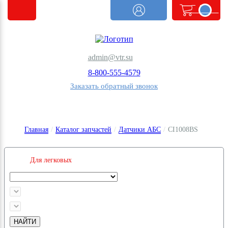
<@
order.count
|| 0 @>
admin@vtr.su
8-800-555-4579
Заказать обратный звонок
Главная
/
Каталог запчастей
/
Датчики АБС
/
CI1008BS
Для легковых
НАЙТИ