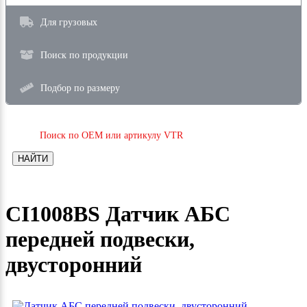
Для грузовых
Поиск по продукции
Подбор по размеру
Поиск по OEM или артикулу VTR
НАЙТИ
CI1008BS Датчик АБС
передней подвески,
двусторонний