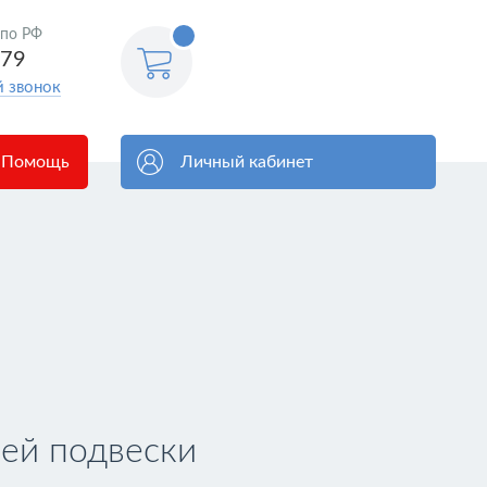
<@
 по РФ
order.count
|| 0 @>
579
й звонок
Помощь
Личный кабинет
ей подвески