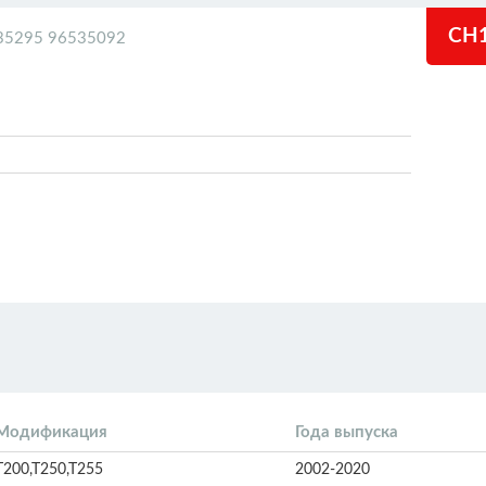
CH
35295 96535092
Модификация
Года выпуска
T200,T250,T255
2002-2020