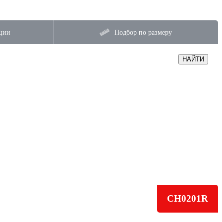
ции
Подбор по размеру
НАЙТИ
CH0201R