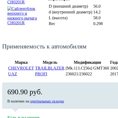
D (внешний диаметр)
56.0
d (внутренний диаметр)
14.2
L (высота)
58.0
Вес
0.298
Применяемость к автомобилям
Марка
Модель
Модификация
Год
CHEVROLET
TRAILBLAZER
[Mk.1] LC[56s] GMT360
200
UAZ
PROFI
236021/236022
201
690.90 руб.
В наличии на
центральных складах
Есть в наличии