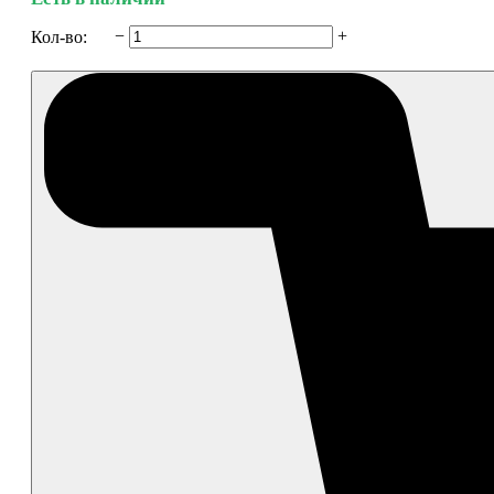
−
+
Кол-во: