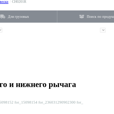
вески
/
CH0201R
Для грузовых
Поиск по продук
го и нижнего рычага
5098152 for_15098154 for_236031290902300 for_