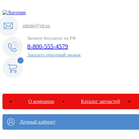
admin@vtr.su
Звоните бесплатно по РФ
8-800-555-4579
Заказать обратный звонок
<@
order.count
|| 0 @>
О компании
Каталог запчастей
Личный кабинет