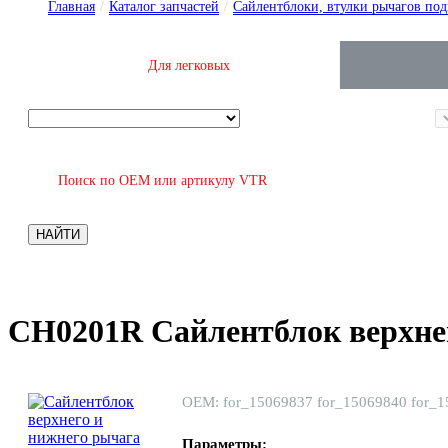
Главная
/
Каталог запчастей
/
Сайлентблоки, втулки рычагов под
Для легковых
Поиск по OEM или артикулу VTR
НАЙТИ
CH0201R Сайлентблок верхне
ОЕМ: for_15069837 for_15069840 for_1
Параметры: