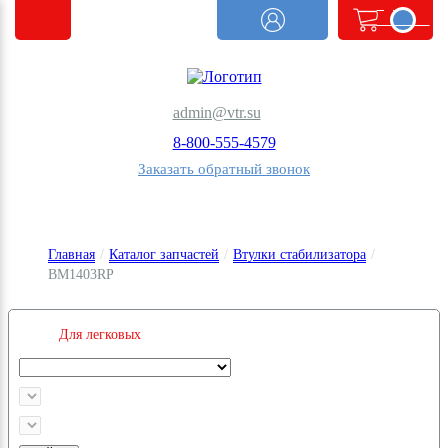
<@
order.count
|| 0 @>
admin@vtr.su
8-800-555-4579
Заказать обратный звонок
Главная
/
Каталог запчастей
/
Втулки стабилизатора
/
BM1403RP
Для легковых