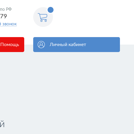
<@
 по РФ
order.count
|| 0 @>
579
й звонок
Помощь
Личный кабинет
й