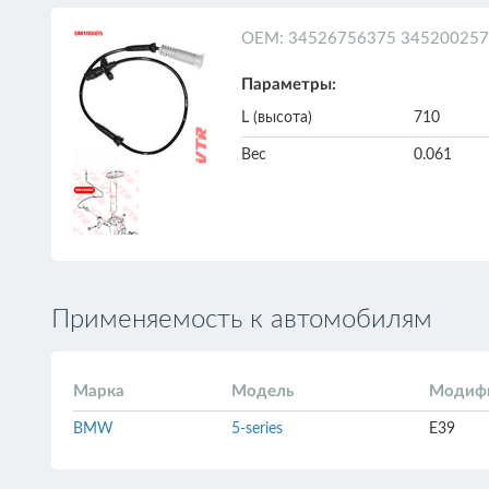
ОЕМ: 34526756375 345200257
Параметры:
L (высота)
710
Вес
0.061
Применяемость к автомобилям
Марка
Модель
Модиф
BMW
5-series
E39