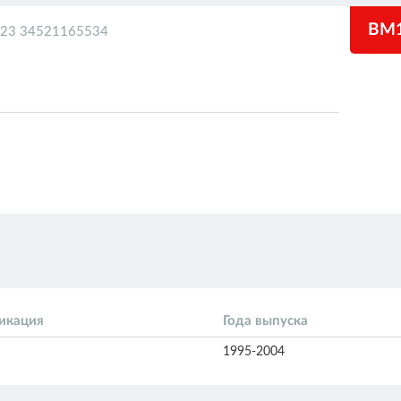
BM1
23 34521165534
икация
Года выпуска
1995-2004