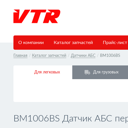
О компании
Каталог запчастей
Прайс-лист
Главная
/
Каталог запчастей
/
Датчики АБС
/
BM1006BS
Для легковых
Для грузовых
BM1006BS Датчик АБС пер