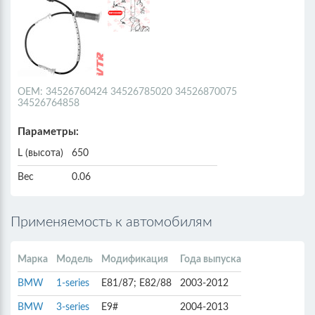
ОЕМ: 34526760424 34526785020 34526870075
34526764858
Параметры:
L (высота)
650
Вес
0.06
Применяемость к автомобилям
Марка
Модель
Модификация
Года выпуска
BMW
1-series
E81/87; E82/88
2003-2012
BMW
3-series
E9#
2004-2013