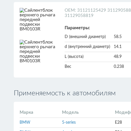
ОЕМ: 31121125429 311290588
31129058819
Параметры:
D (внешний диаметр)
58.5
d (внутренний диаметр)
14.1
L (высота)
48.9
Вес
0.238
Применяемость к автомобилям
Марка
Модель
Модиф
BMW
5-series
E28