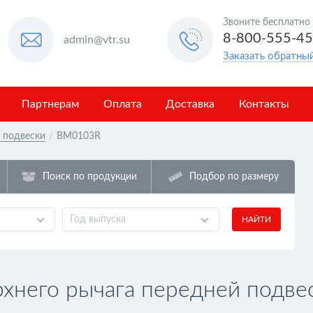
Звоните бесплатно
8-800-555-4
admin@vtr.su
Заказать обратны
Партнерам
Оплата
Доставка
Контакты
в подвески
/
BM0103R
Поиск по продукции
Подбор по размеру
Год выпуска
НАЙТИ
хнего рычага передней подве