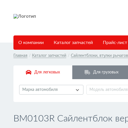
О компании
Каталог запчастей
Прайс-лист
Главная
/
Каталог запчастей
/
Сайлентблоки, втулки рычаго
Для легковых
Для грузовых
Марка автомобиля
Модель автомобиля
BM0103R Сайлентблок вер