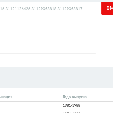
BM
16 31121126426 31129058818 31129058817
икация
Года выпуска
1981-1988