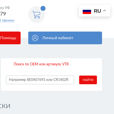
 по РФ
0
RU
Корзина
579
пуста
й звонок
Помощь
Личный кабинет
Поиск по OEM или артикулу VTR
НАЙТИ
ски