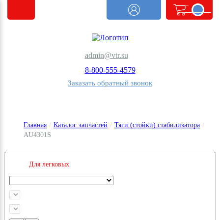
<@
order.count
|| 0 @>
admin@vtr.su
8-800-555-4579
Заказать обратный звонок
Главная
/
Каталог запчастей
/
Тяги (стойки) стабилизатора
/
AU4301S
Для легковых